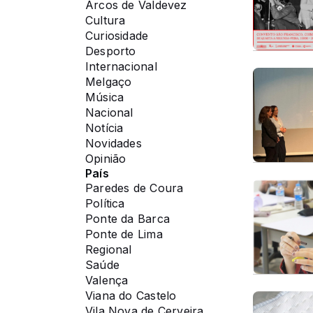
Arcos de Valdevez
Cultura
Curiosidade
Desporto
Internacional
Melgaço
Música
Nacional
Notícia
Novidades
Opinião
País
Paredes de Coura
Política
Ponte da Barca
Ponte de Lima
Regional
Saúde
Valença
Viana do Castelo
Vila Nova de Cerveira