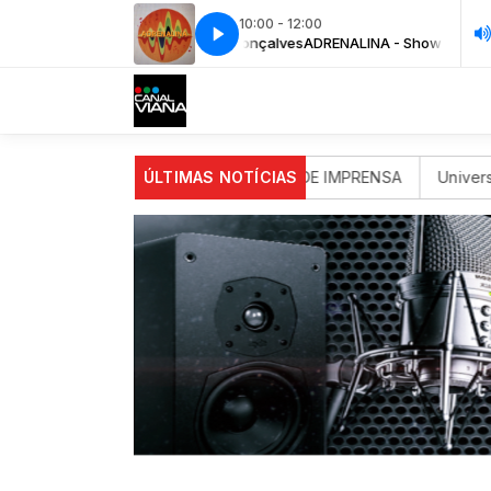
10:00 - 12:00
Show da manhã com Jhonatas Gonçalves
ADRENALINA - Show da manhã 
onal da Juventude
ÚLTIMAS NOTÍCIAS
COMUNICADO DE IMPRENSA
Universida