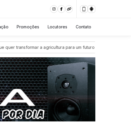
ação
Promoções
Locutores
Contato
er transformar a agricultura para um futuro mais sustentável