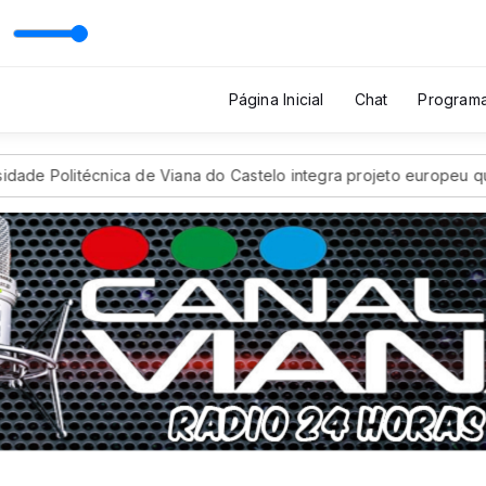
com Jhonatas Gonçalves
Página Inicial
Chat
Program
de Politécnica de Viana do Castelo integra projeto europeu que qu