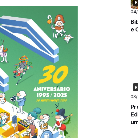
R
04
Bi
e 
R
03
Pr
Ed
um