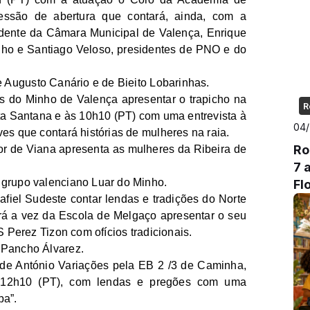
ssão de abertura que contará, ainda, com a
idente da Câmara Municipal de Valença, Enrique
lho e Santiago Veloso, presidentes de PNO e do
e Augusto Canário e de Bieito Lobarinhas.
s do Minho de Valença apresentar o trapicho na
R
ta Santana e às 10h10 (PT) com uma entrevista à
04
es que contará histórias de mulheres na raia.
Ro
r de Viana apresenta as mulheres da Ribeira de
7 
 grupo valenciano Luar do Minho.
Fl
fiel Sudeste contar lendas e tradições do Norte
rá a vez da Escola de Melgaço apresentar o seu
S Perez Tizon com ofícios tradicionais.
 Pancho Álvarez.
de António Variações pela EB 2 /3 de Caminha,
 12h10 (PT), com lendas e pregões com uma
ba”.