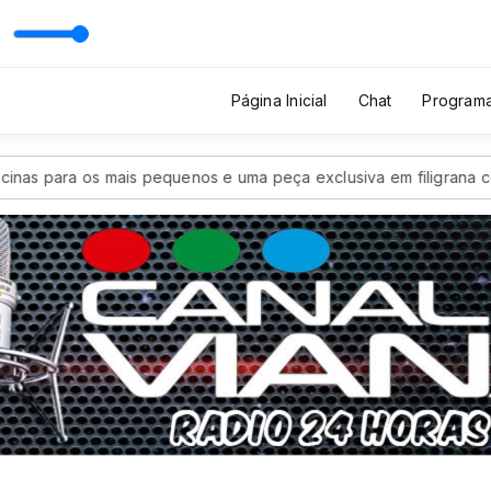
P 12 PORTUGAL com Top12 Portugal
Página Inicial
Chat
Program
s mais pequenos e uma peça exclusiva em filigrana certificada m