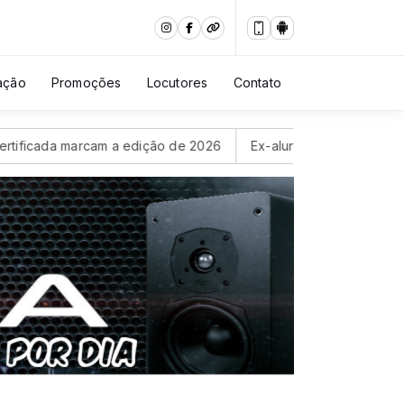
ação
Promoções
Locutores
Contato
arcam a edição de 2026
Ex-aluna da Universidade Politécnic