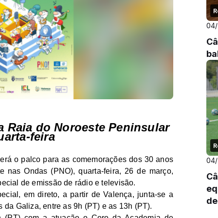
R
04
Câ
ba
a Raia do Noroeste Peninsular
arta-feira
R
 será o palco para as comemorações dos 30 anos
04
e nas Ondas (PNO), quarta-feira, 26 de março,
Câ
cial de emissão de rádio e televisão.
eq
pecial, em direto, a partir de Valença, junta-se a
de
s da Galiza, entre as 9h (PT) e as 13h (PT).
h (PT) com a atuação o Coro da Academia de