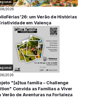
egional
/08/2026
blioFérias'26: um Verão de Histórias
Criatividade em Valença
egional
/08/2026
ojeto "[a]tua família – Challenge
ition" Convida as Famílias a Viver
 Verão de Aventuras na Fortaleza