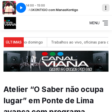
14:00 - 15:00
al
MANASKONTIGO com ManasKontigo
TOP 12 PORTUGAL com Top12 Portugal
MENU
ao próximo domingo
ÚLTIMAS
Trabalhos ao vivo, oficinas para os mais
Atelier “O Saber não ocupa
lugar” em Ponte de Lima
avança com programa