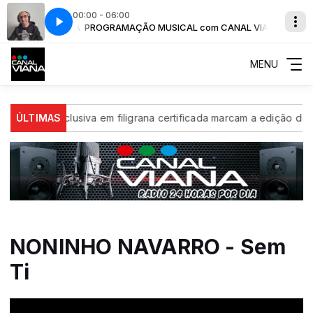
00:00 - 06:00
NAL VIANA
ra
PROGRAMAÇÃO MUSICAL com CANAL VIANA
PIMBA NO CANAL com Luis Teixeira
MENU
a exclusiva em filigrana certificada marcam a edição de 2026
ÚLTIMAS
NONINHO NAVARRO - Sem
Ti