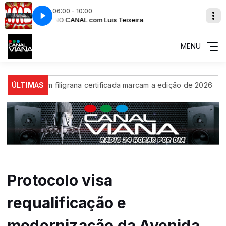
06:00 - 10:00
PIMBA NO CANAL com Luis Teixeira
PIMBA NO C
MENU
siva em filigrana certificada marcam a edição de 2026
ÚLTIMAS
Ex-al
Protocolo visa
requalificação e
modernização da Avenida